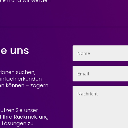
te ein und wir werden
ie uns
tionen suchen,
einfach erkunden
en können – zögern
utzen Sie unser
uf Ihre Rückmeldung
 Lösungen zu