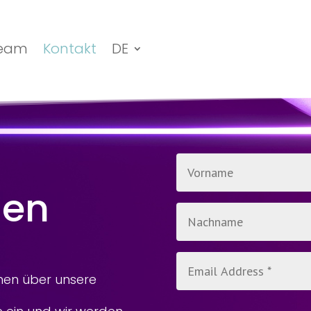
eam
Kontakt
DE
nen
nen über unsere